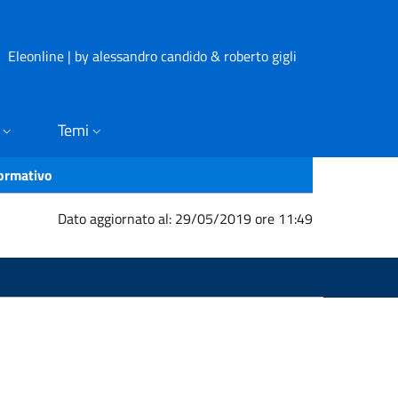
Eleonline | by alessandro candido & roberto gigli
Temi
formativo
Dato aggiornato al: 29/05/2019 ore 11:49