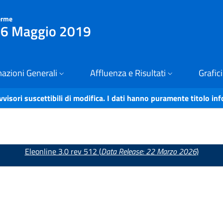
erme
 26 Maggio 2019
azioni Generali
Affluenza e Risultati
Grafici
vvisori suscettibili di modifica. I dati hanno puramente titolo in
Eleonline 3.0 rev 512 (
Data Release: 22 Marzo 2026
)