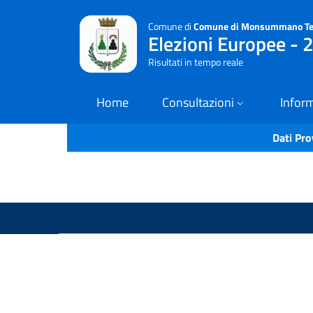
Comune di
Comune di Monsummano T
Elezioni Europee -
Risultati in tempo reale
Home
Consultazioni
Inform
Dati Pro