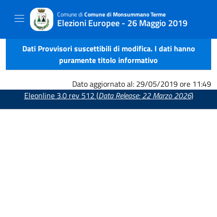
Comune di
Comune di Monsummano Terme
Elezioni Europee - 26 Maggio 2019
Dati Provvisori suscettibili di modifica. I dati hanno
puramente titolo informativo
Dato aggiornato al: 29/05/2019 ore 11:49
Eleonline 3.0 rev 512 (
Data Release: 22 Marzo 2026
)