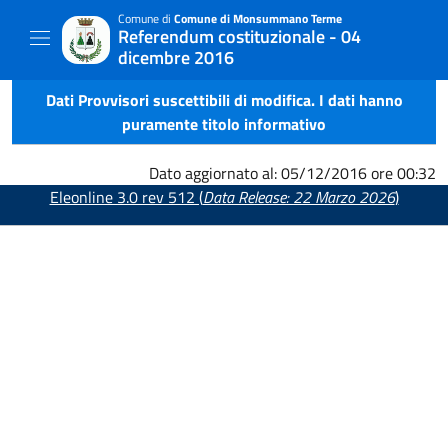
Comune di
Comune di Monsummano Terme
Referendum costituzionale - 04
dicembre 2016
Dati Provvisori suscettibili di modifica. I dati hanno
puramente titolo informativo
Dato aggiornato al: 05/12/2016 ore 00:32
Eleonline 3.0 rev 512 (
Data Release: 22 Marzo 2026
)