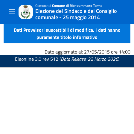
Comune di
Comune di Monsummano Terme
Elezione del Sindaco e del Consiglio
comunale - 25 maggio 2014
Dati Provvisori suscettibili di modifica. I dati hanno
puramente titolo informativo
Dato aggiornato al: 27/05/2015 ore 14:00
Eleonline 3.0 rev 512 (
Data Release: 22 Marzo 2026
)