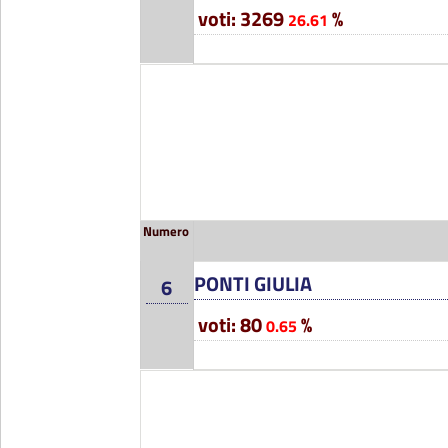
voti: 3269
%
26.61
Numero
PONTI GIULIA
6
voti: 80
%
0.65