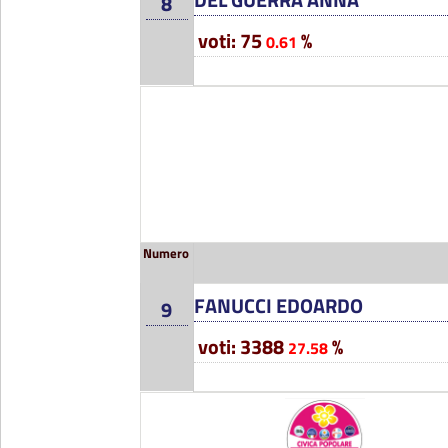
8
voti: 75
%
0.61
Numero
FANUCCI EDOARDO
9
voti: 3388
%
27.58