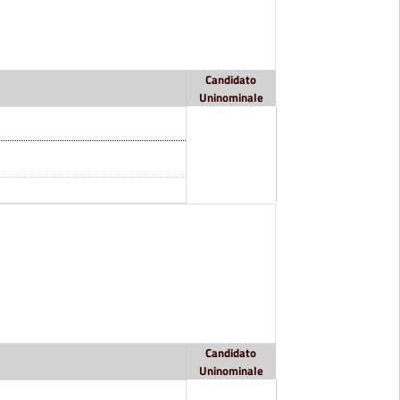
Candidato
Uninominale
Candidato
Uninominale