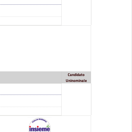
Candidato
Uninominale