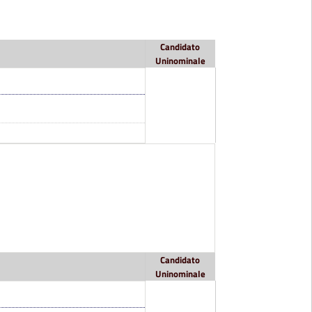
Candidato
Uninominale
Candidato
Uninominale