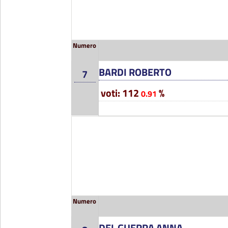
Numero
BARDI ROBERTO
7
voti: 112
%
0.91
Numero
DEL GUERRA ANNA