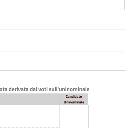
uota derivata dai voti sull'uninominale
Candidato
Uninominale