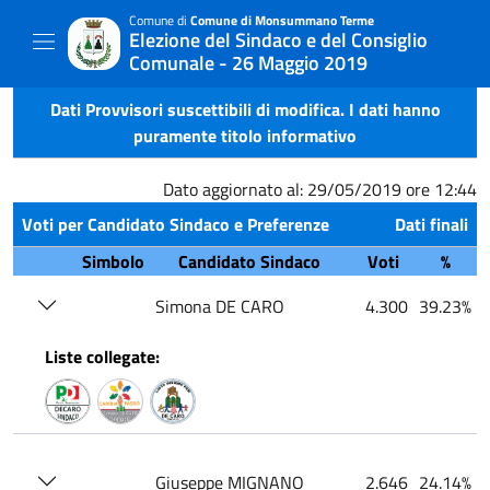
Comune di
Comune di Monsummano Terme
Elezione del Sindaco e del Consiglio
Comunale - 26 Maggio 2019
Dati Provvisori suscettibili di modifica. I dati hanno
puramente titolo informativo
Dato aggiornato al: 29/05/2019 ore 12:44
Voti per Candidato Sindaco e Preferenze
Dati finali
Simbolo
Candidato Sindaco
Voti
%
Simona DE CARO
4.300
39.23%
Liste collegate:
Giuseppe MIGNANO
2.646
24.14%