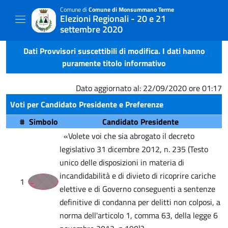
Comune di
Comune di Monsummano Terme
Elezioni Regionali - 20 e 21
settembre 2020
Dati Provvisori suscettibili di modifica. I dati hanno
puramente titolo informativo
Dato aggiornato al: 22/09/2020 ore 01:17
Voti per Candidato Presidente e Preferenze
#
Simbolo
Candidato Presidente
«Volete voi che sia abrogato il decreto
legislativo 31 dicembre 2012, n. 235 (Testo
unico delle disposizioni in materia di
incandidabilità e di divieto di ricoprire cariche
1
elettive e di Governo conseguenti a sentenze
definitive di condanna per delitti non colposi, a
norma dell'articolo 1, comma 63, della legge 6