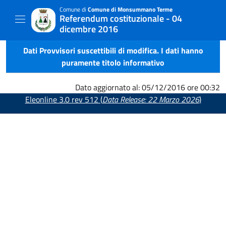
Comune di
Comune di Monsummano Terme
Referendum costituzionale - 04
dicembre 2016
Dati Provvisori suscettibili di modifica. I dati hanno
puramente titolo informativo
Dato aggiornato al: 05/12/2016 ore 00:32
Eleonline 3.0 rev 512 (
Data Release: 22 Marzo 2026
)